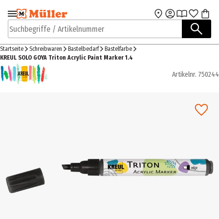
Zur Navigation
Zum Hauptinhalt
springen
springen
Suchbegriffe / Artikelnummer
Startseite
Schreibwaren
Bastelbedarf
Bastelfarbe
KREUL SOLO GOYA Triton Acrylic Paint Marker 1.4
Artikelnr.
750244