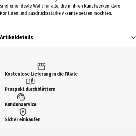
sind eine ideale Wahl für alle, die in ihren Kunstwerken klare
Konturen und ausdrucksstarke Akzente setzen möchten.
Artikeldetails
Inhalt
1 Stk.
Produkttyp
Kostenlose Lieferung in die Filiale
Bastelfarbe
Prospekt durchblättern
Farbe
Kundenservice
schwarz
Hersteller
Sicher einkaufen
C.Kreul GmbH&Co. KG
Herstelleradresse