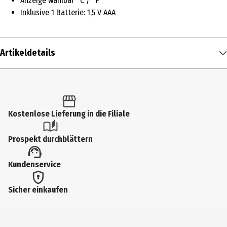
Anzeige wählbar °C / °F
Inklusive 1 Batterie: 1,5 V AAA
Artikeldetails
Inhalt
1 Stk.
Produkttyp
Kostenlose Lieferung in die Filiale
Spezialhelfer (Sammelkategorie)
Prospekt durchblättern
Breite
Kundenservice
3.6 cm
Höhe
Sicher einkaufen
21.1 cm
Tiefe