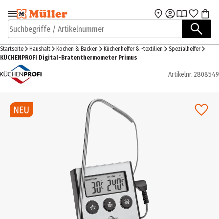
Zur Navigation
Zum Hauptinhalt
springen
springen
Suchbegriffe / Artikelnummer
Startseite
Haushalt
Kochen & Backen
Küchenhelfer & -textilien
Spezialhelfer
KÜCHENPROFI Digital-Bratenthermometer Primus
Artikelnr.
2808549