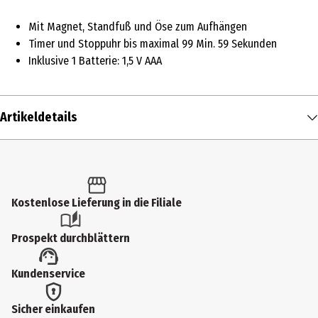
Mit Magnet, Standfuß und Öse zum Aufhängen
Timer und Stoppuhr bis maximal 99 Min. 59 Sekunden
Inklusive 1 Batterie: 1,5 V AAA
Artikeldetails
Inhalt
1 Stk.
Produkttyp
Kostenlose Lieferung in die Filiale
Spezialhelfer (Sammelkategorie)
Prospekt durchblättern
Breite
Kundenservice
2.3 cm
Höhe
Sicher einkaufen