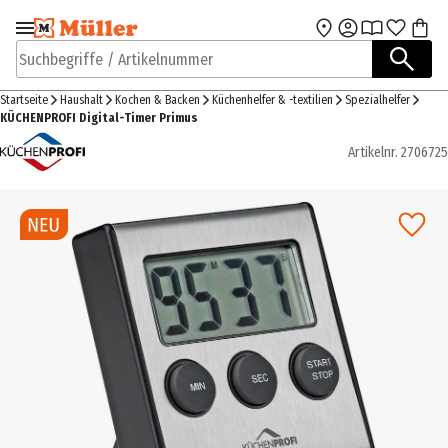
Zur Navigation
Zum Hauptinhalt
springen
springen
Suchbegriffe / Artikelnummer
Startseite
Haushalt
Kochen & Backen
Küchenhelfer & -textilien
Spezialhelfer
KÜCHENPROFI Digital-Timer Primus
Artikelnr.
2706725