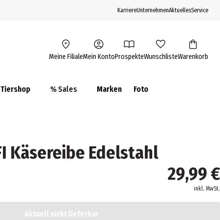
Karriere
Unternehmen
Aktuelles
Service
Meine Filiale
Mein Konto
Prospekte
Wunschliste
Warenkorb
Tiershop
% Sales
Marken
Foto
 Käsereibe Edelstahl
29,99 €
inkl. MwSt.
Aktuell nicht lieferbar