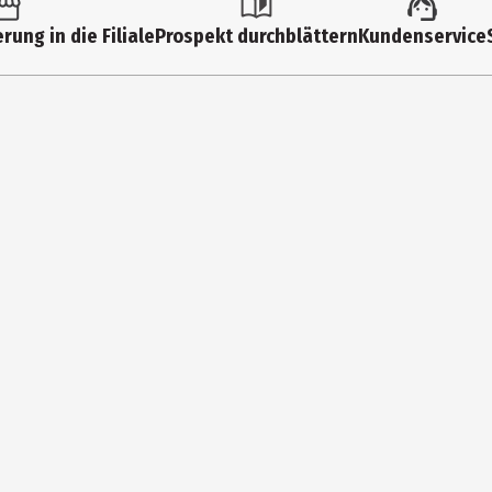
Spezialhelfer (Sammelkategorie)
rung in die Filiale
Prospekt durchblättern
Kundenservice
8.5 cm
silber
20 cm
7 cm
Küchenprofi GmbH
Höhscheider Weg 29, DE-42699 Solingen
service@kuechenprofi.de