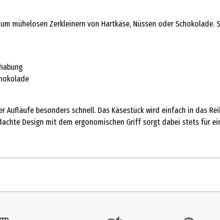
 zum mühelosen Zerkleinern von Hartkäse, Nüssen oder Schokolade. So
dhabung
chokolade
er Aufläufe besonders schnell. Das Käsestück wird einfach in das Re
hdachte Design mit dem ergonomischen Griff sorgt dabei stets für e
1 Stk.