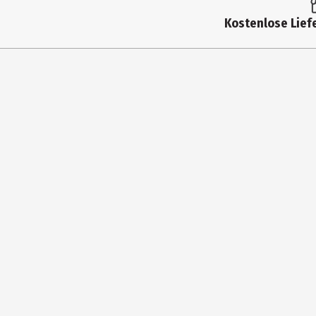
Produkttyp
Kostenlose Liefe
Breite
Farbe
Höhe
Tiefe
Hersteller
Herstelleradresse
Kontaktmöglichkeit