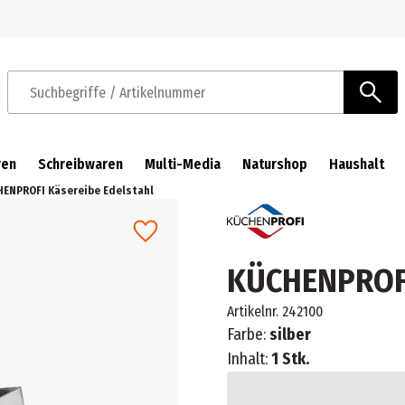
Zur Navigation springen
Zum Hauptinhalt springen
Suchbegriffe / Artikelnummer
ren
Schreibwaren
Multi-Media
Naturshop
Haushalt
ENPROFI Käsereibe Edelstahl
KÜCHENPROFI
Artikelnr.
242100
Farbe:
silber
Inhalt:
1 Stk.