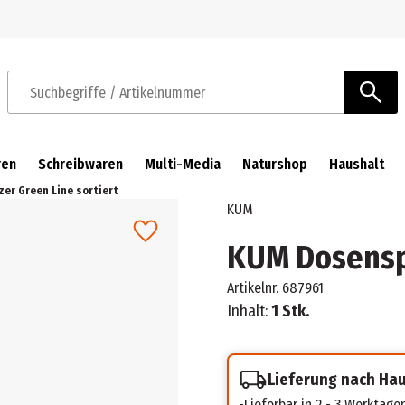
Zur Navigation springen
Zum Hauptinhalt springen
Suchbegriffe / Artikelnummer
ren
Schreibwaren
Multi-Media
Naturshop
Haushalt
er Green Line sortiert
KUM
KUM Dosenspi
Artikelnr.
687961
Inhalt:
1 Stk.
Lieferung nach Ha
Lieferbar in 2 - 3 Werktage