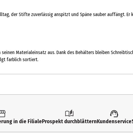
Alltag, der Stifte zuverlässig anspitzt und Späne sauber auffängt. E
rch seinen Materialeinsatz aus. Dank des Behälters bleiben Schreibt
t farblich sortiert.
1 Stk.
Anspitzer
rung in die Filiale
Prospekt durchblättern
Kundenservice