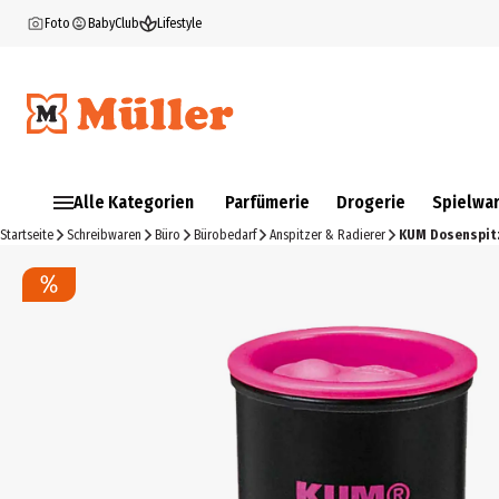
Foto
BabyClub
Lifestyle
Alle Kategorien
Parfümerie
Drogerie
Spielwa
Startseite
Schreibwaren
Büro
Bürobedarf
Anspitzer & Radierer
KUM Dosenspitz