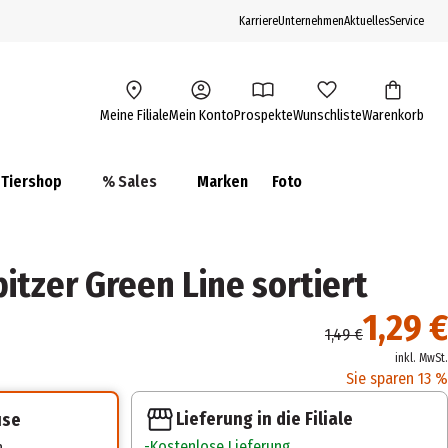
Karriere
Unternehmen
Aktuelles
Service
Meine Filiale
Mein Konto
Prospekte
Wunschliste
Warenkorb
Tiershop
% Sales
Marken
Foto
tzer Green Line sortiert
1,29 €
1,49 €
inkl. MwSt.
Sie sparen 13 %
Lieferung in die Filiale
use
Kostenlose Lieferung
n