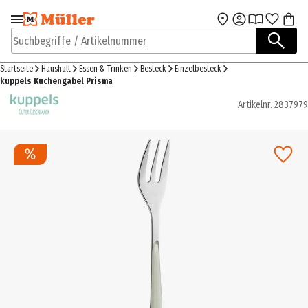
Zur Navigation
Zum Hauptinhalt
springen
springen
Suchbegriffe / Artikelnummer
Startseite
Haushalt
Essen & Trinken
Besteck
Einzelbesteck
kuppels Kuchengabel Prisma
Artikelnr.
2837979