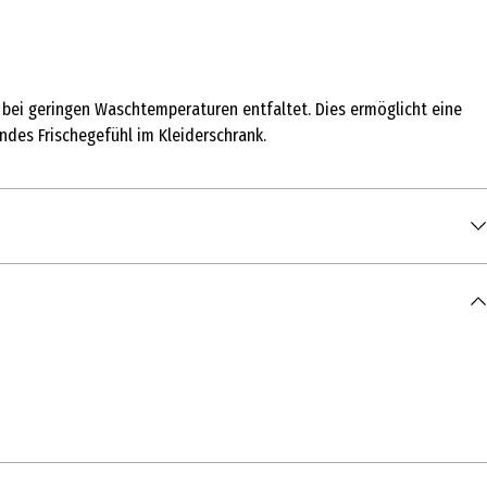
on bei geringen Waschtemperaturen entfaltet. Dies ermöglicht eine
ndes Frischegefühl im Kleiderschrank.
LATE, SODIUM DIETHYLENETRIAMINE PENTAMETHYLENE PHOSPHONATE,
OSIDE, BENZYL SALICYLATE, PROTEASE, DISODIUM
FORMYL PHENYL BORONIC ACID, CELLULASE, AMYLASE, COLORANT