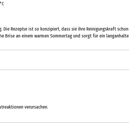
 °C
g. Die Rezeptur ist so konzipiert, dass sie ihre Reinigungskraft sch
sche Brise an einem warmen Sommertag und sorgt für ein langanhalte
ULFONAT, SODIUM CITRATE, PROPYLENE GLYCOL, SODIUM PALM KERNE
utreaktionen verursachen.
OPYLENE TEREPHTHALATE, STYRENE/ACRYLATES COPOLYMER, COCO-GLUC
NAMAL, COUMARIN, BENZISOTHIAZOLINONE, METHYLISOTHIAZOLINONE, 