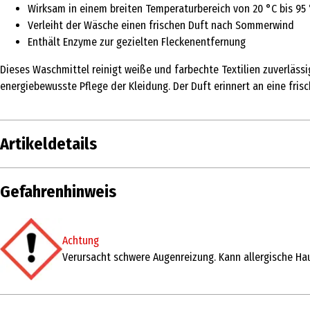
Wirksam in einem breiten Temperaturbereich von 20 °C bis 95
Verleiht der Wäsche einen frischen Duft nach Sommerwind
Enthält Enzyme zur gezielten Fleckenentfernung
Dieses Waschmittel reinigt weiße und farbechte Textilien zuverlässi
energiebewusste Pflege der Kleidung. Der Duft erinnert an eine fri
Artikeldetails
Inhalt
5.775 l
Gefahrenhinweis
Produkttyp
Weiß- & Vollwaschmittel
Achtung
Inhaltsstoffe
AQUA, LAURETH-7, SODIUM DODECYLBENZENS
Verursacht schwere Augenreizung. Kann allergische Ha
PARFUM, SODIUM LAURETH SULFATE, POLYPR
DISTYRYLBIPHENYL DISULFONATE, HEXYL CIN
Hersteller
fit GmbH