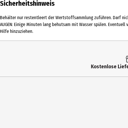
Sicherheitshinweis
Herstelleradresse
Am Werk 8 02788 Zittau Deutschland
Behälter nur restentleert der Wertstoffsammlung zuführen. Darf n
Kontaktmöglichkeit
info@fit.de
AUGEN: Einige Minuten lang behutsam mit Wasser spülen. Eventuell v
Hilfe hinzuziehen.
Kostenlose Liefe