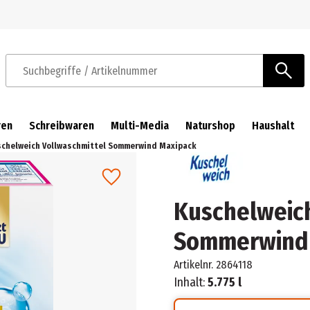
Zur Navigation springen
Zum Hauptinhalt springen
Suchbegriffe / Artikelnummer
ren
Schreibwaren
Multi-Media
Naturshop
Haushalt
chelweich Vollwaschmittel Sommerwind Maxipack
Kuschelweich
Sommerwind
Artikelnr.
2864118
Inhalt:
5.775 l