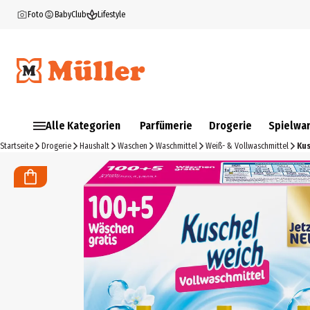
Foto
BabyClub
Lifestyle
Alle Kategorien
Parfümerie
Drogerie
Spielwa
Startseite
Drogerie
Haushalt
Waschen
Waschmittel
Weiß- & Vollwaschmittel
Kus