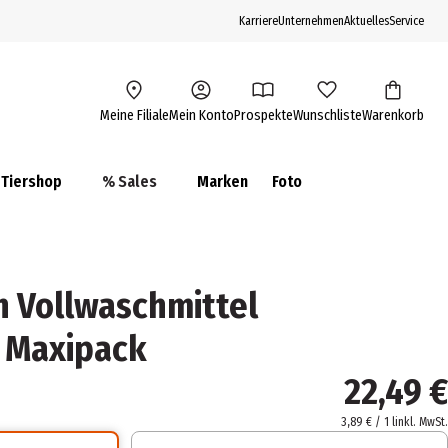
Karriere
Unternehmen
Aktuelles
Service
Meine Filiale
Mein Konto
Prospekte
Wunschliste
Warenkorb
Tiershop
% Sales
Marken
Foto
 Vollwaschmittel
 Maxipack
22,49 €
3,89 € / 1 l
inkl. MwSt.