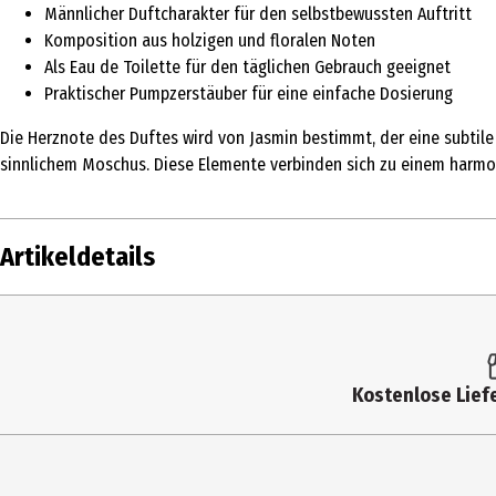
Männlicher Duftcharakter für den selbstbewussten Auftritt
Komposition aus holzigen und floralen Noten
Als Eau de Toilette für den täglichen Gebrauch geeignet
Praktischer Pumpzerstäuber für eine einfache Dosierung
Die Herznote des Duftes wird von Jasmin bestimmt, der eine subtile
sinnlichem Moschus. Diese Elemente verbinden sich zu einem harmo
Artikeldetails
Inhalt
90 ml
Produkttyp
Eau de Toilette
Kostenlose Liefe
Duftkonzentration
Eau de Toilette
Anwendungsart
Pumpzerstäuber