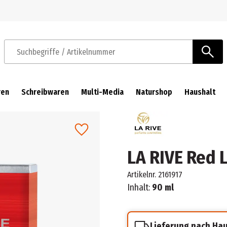
Zur Navigation springen
Zum Hauptinhalt springen
Suchbegriffe / Artikelnummer
ren
Schreibwaren
Multi-Media
Naturshop
Haushalt
LA RIVE Red L
Artikelnr.
2161917
Inhalt:
90 ml
Lieferung nach Ha