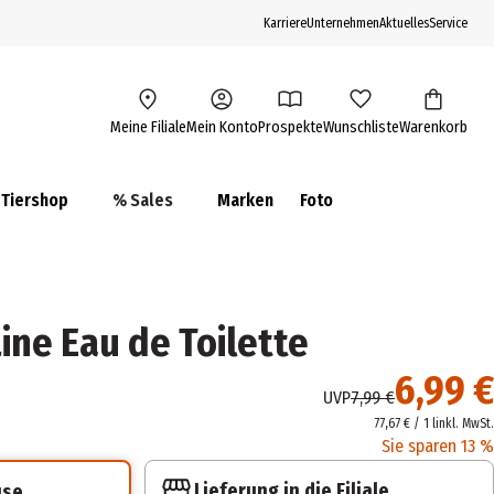
Karriere
Unternehmen
Aktuelles
Service
Meine Filiale
Mein Konto
Prospekte
Wunschliste
Warenkorb
Tiershop
% Sales
Marken
Foto
ine Eau de Toilette
6,99 €
UVP
7,99 €
77,67 € / 1 l
inkl. MwSt.
Sie sparen 13 %
Lieferung in die Filiale
use