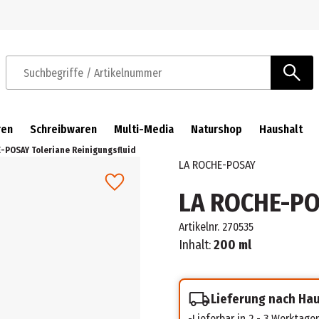
Zur Navigation springen
Zum Hauptinhalt springen
Suchbegriffe / Artikelnummer
ren
Schreibwaren
Multi-Media
Naturshop
Haushalt
-POSAY Toleriane Reinigungsfluid
LA ROCHE-POSAY
LA ROCHE-POS
Artikelnr.
270535
Inhalt:
200 ml
Lieferung nach Ha
Lieferbar in 2 - 3 Werktage