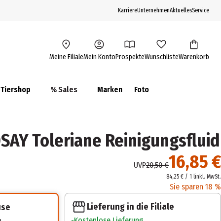
Karriere
Unternehmen
Aktuelles
Service
Meine Filiale
Mein Konto
Prospekte
Wunschliste
Warenkorb
Tiershop
% Sales
Marken
Foto
AY Toleriane Reinigungsfluid
16,85 €
UVP
20,50 €
84,25 € / 1 l
inkl. MwSt.
Sie sparen 18 %
Lieferung in die Filiale
use
Kostenlose Lieferung
n