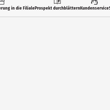
rung in die Filiale
Prospekt durchblättern
Kundenservice
M (FRAGRANCE), AQUA (WATER), TETRAMETHYL ACETYLOCTAHYDRONAPHT
YLMETHANE, LINALOOL, POGOSTEMON CABLIN OIL, PINENE, LAVANDULA 
NYL ACETATE, BETA-CARYOPHYLLENE, MENTHOL, ROSE KETONES, TERPIN