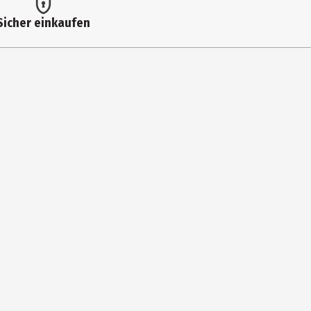
Sicher einkaufen
HALENES, LINALYL ACETATE, HEXAMETHYLINDANOPYRAN, ACETYL
OIL/EXTRACT, COUMARIN, ISOEUGENYL ACETATE, CITRAL,
OLENE, CITRONELLOL, GERANIOL, CAMPHOR, TERPINEOL, CINNAMAL,