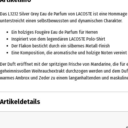
Das L.12.12 Silver Grey Eau de Parfum von LACOSTE ist eine Hommage
unterstreicht einen selbstbewussten und dynamischen Charakter.
Ein holziges Fougère Eau de Parfum für Herren
Inspiriert von dem legendären LACOSTE Polo-Shirt
Der Flakon besticht durch ein silbernes Metall-Finish
Eine Komposition, die aromatische und holzige Noten vereint
Der Duft eröffnet mit der spritzigen Frische von Mandarine, die fü
geheimnisvollen Weihrauchextrakt durchzogen werden und dem Duft ei
warmes Ambrox und Zeder zu einem langanhaltenden und maskuline
Artikeldetails
Inhalt
50 ml