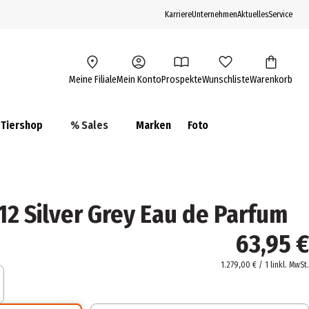
Karriere
Unternehmen
Aktuelles
Service
Meine Filiale
Mein Konto
Prospekte
Wunschliste
Warenkorb
Tiershop
% Sales
Marken
Foto
12 Silver Grey Eau de Parfum
63,95 €
1.279,00 € / 1 l
inkl. MwSt.