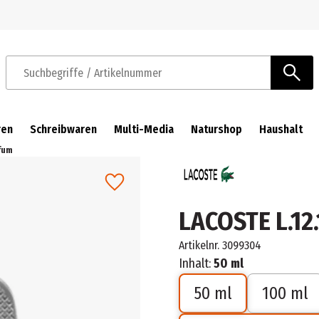
Zur Navigation springen
Zum Hauptinhalt springen
Suchbegriffe / Artikelnummer
ren
Schreibwaren
Multi-Media
Naturshop
Haushalt
rfum
LACOSTE L.12.
Artikelnr.
3099304
Inhalt:
50 ml
50 ml
100 ml