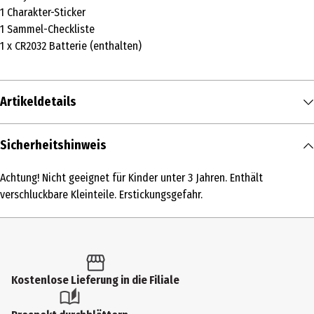
1 Charakter-Sticker
1 Sammel-Checkliste
1 x CR2032 Batterie (enthalten)
Artikeldetails
Inhalt
Sicherheitshinweis
1 Stk.
Achtung! Nicht geeignet für Kinder unter 3 Jahren. Enthält
Produkttyp
verschluckbare Kleinteile. Erstickungsgefahr.
Spiel- & Sammelfiguren
Altersempfehlung ab
6 Jahre
Kostenlose Lieferung in die Filiale
Artikelnummer des Herstellers
NSI88680