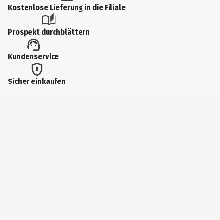
Produkttyp
Kostenlose Lieferung in die Filiale
Füller
Prospekt durchblättern
Hersteller
Kundenservice
C. Josef Lamy GmbH
Herstelleradresse
Sicher einkaufen
Grenzhöfer Weg 32, 69123 Heidelberg
Kontaktmöglichkeit
info@lamy.de