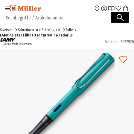
Zur Navigation
Zum Hauptinhalt
springen
springen
Suchbegriffe / Artikelnummer
Startseite
Schreibwaren
Schreibgeräte
Füller
LAMY Al-star Füllhalter turmaline Feder EF
Artikelnr.
2622926