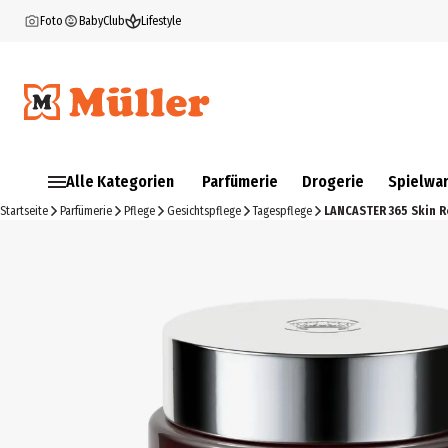
Foto
BabyClub
Lifestyle
Alle Kategorien
Parfümerie
Drogerie
Spielwa
Startseite
Parfümerie
Pflege
Gesichtspflege
Tagespflege
LANCASTER 365 Skin R