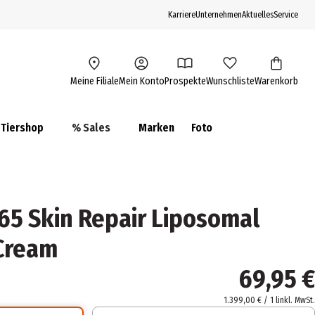
Karriere
Unternehmen
Aktuelles
Service
Meine Filiale
Mein Konto
Prospekte
Wunschliste
Warenkorb
Tiershop
% Sales
Marken
Foto
5 Skin Repair Liposomal
 Cream
69,95 €
1.399,00 € / 1 l
inkl. MwSt.