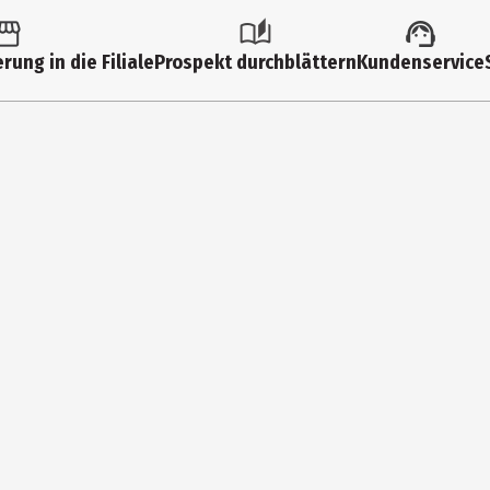
rung in die Filiale
Prospekt durchblättern
Kundenservice
RITYL TETRAETHYLHEXANOATE, CAPRYLIC/CAPRIC TRIGLYCERIDE, UNDEC
ALCOHOL, HYDROXYETHYL ACRYLATE/SODIUM ACRYLOYLDIMETHYL TAURAT
, BORON NITRIDE, CREATINE, BIFIDA FERMENT LYSATE, CETEARETH-20,
POLYMER, ETHYLHEXYL PALMITATE, ALCOHOL, OLEIC ACID, ACRYLATE
ACT, POLYSORBATE 60, SODIUM HYDROXIDE, ADENOSINE, LACTOBACILL
 ALCOHOL DENAT., SILICA, SODIUM BENZOATE, LIMONENE, DIMETHYLMET
IOL, CENTELLA ASIATICA LEAF EXTRACT, PHENETHYL ALCOHOL, ARABID
A FRUIT EXTRACT, TETRASODIUM GLUTAMATE DIACETATE, SODIUM HYALU
), RED 4 (CI 14700).
 Skin Repair Liposomal Cellular Day Cream in Kombination mit ander