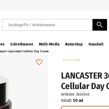
Zur Navigation springen
Zum Hauptinhalt springen
Suchbegriffe / Artikelnummer
ren
Schreibwaren
Multi-Media
Naturshop
Haushalt
epair Liposomal Cellular Day Cream
LANCASTER 36
Cellular Day
Artikelnr.
3024540
Inhalt:
50 ml