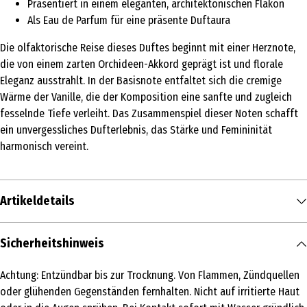
Präsentiert in einem eleganten, architektonischen Flakon
Als Eau de Parfum für eine präsente Duftaura
Die olfaktorische Reise dieses Duftes beginnt mit einer Herznote,
die von einem zarten Orchideen-Akkord geprägt ist und florale
Eleganz ausstrahlt. In der Basisnote entfaltet sich die cremige
Wärme der Vanille, die der Komposition eine sanfte und zugleich
fesselnde Tiefe verleiht. Das Zusammenspiel dieser Noten schafft
ein unvergessliches Dufterlebnis, das Stärke und Femininität
harmonisch vereint.
Artikeldetails
Inhalt
Sicherheitshinweis
25 ml
Achtung: Entzündbar bis zur Trocknung. Von Flammen, Zündquellen
Produkttyp
oder glühenden Gegenständen fernhalten. Nicht auf irritierte Haut
Eau de Parfum