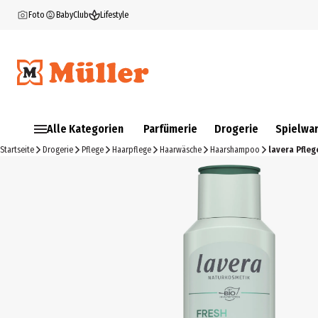
Foto
BabyClub
Lifestyle
Alle Kategorien
Parfümerie
Drogerie
Spielwa
Startseite
Drogerie
Pflege
Haarpflege
Haarwäsche
Haarshampoo
lavera Pfle