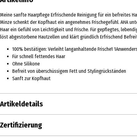
Meine sanfte Haarpflege Erfrischende Reinigung für ein befreites H
Minze schenkt der Kopfhaut ein angenehmes Frischegefühl. AHA unte
Haar ein Gefühl von Leichtigkeit und Frische. Für gepflegtes, lebend
löst abgestorbene Hautzellen und klärt gründlich Erfrischend Befre
100% bestätigen: Verleiht langanhaltende Frische1 1Anwenders
Für schnell fettendes Haar
Ohne Silikone
Befreit von überschüssigem Fett und Stylingrückständen
Sanft zur Kopfhaut
Artikeldetails
Inhalt
250 ml
Zertifizierung
Produkttyp
Haarshampoo