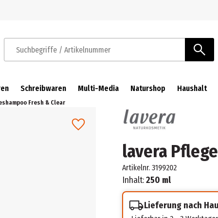
Zur Navigation springen
Zum Hauptinhalt springen
Suchbegriffe / Artikelnummer
ren
Schreibwaren
Multi-Media
Naturshop
Haushalt
geshampoo Fresh & Clear
lavera Pfleg
Artikelnr.
3199202
Inhalt:
250 ml
Lieferung nach Ha