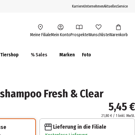
Karriere
Unternehmen
Aktuelles
Service
Meine Filiale
Mein Konto
Prospekte
Wunschliste
Warenkorb
Tiershop
% Sales
Marken
Foto
eshampoo Fresh & Clear
5,45 €
21,80 € / 1 l
inkl. MwSt.
Lieferung in die Filiale
use