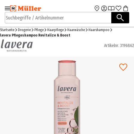
Zur Navigation
Zum Hauptinhalt
springen
springen
Suchbegriffe / Artikelnummer
Startseite
Drogerie
Pflege
Haarpflege
Haarwäsche
Haarshampoo
lavera Pflegeshampoo Revitalize & Boost
Artikelnr.
3196862