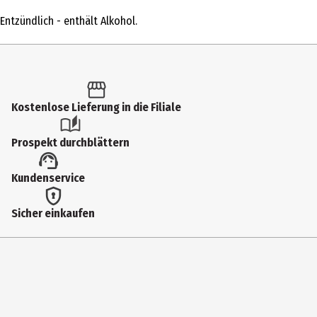
200 ml
Entzündlich - enthält Alkohol.
Produkttyp
Spray
Einsatzbereich
Körper
Kostenlose Lieferung in die Filiale
Dermatologisch getestet
Prospekt durchblättern
Ja
Produkteigenschaft
Kundenservice
schützend
Sicher einkaufen
Hauttyp
alle Hauttypen
Inhaltsstoffe
INGREDIENTS: Alcohol Denat., C12-15 Alkyl Benzoate, Butyl
Methoxydibenzoylmethane, Ethylhexyl Stearate, Isopropyl