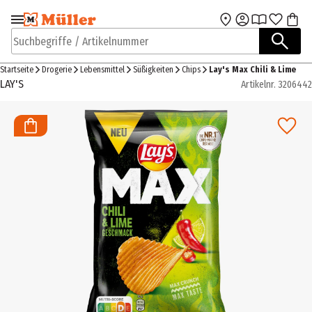
Zur Navigation
Zum Hauptinhalt
springen
springen
Suchbegriffe / Artikelnummer
Startseite
Drogerie
Lebensmittel
Süßigkeiten
Chips
Lay's Max Chili & Lime
LAY'S
Artikelnr.
3206442