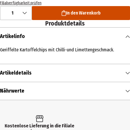
Filialverfügbarkeit prüfen
1
In den Warenkorb
Produktdetails
Artikelinfo
Geriffelte Kartoffelchips mit Chilli-und Limettengeschmack.
Artikeldetails
Inhalt
Nährwerte
110 g
Nährwerte je
100 g
Produkttyp
Brennwert
517 kcal / 2.156 kJ
Chips
Fett in g
30 g
Kostenlose Lieferung in die Filiale
Zutaten