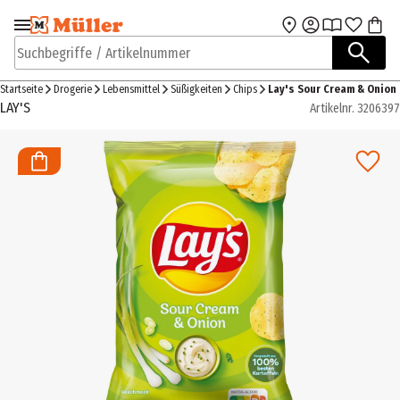
Zur Navigation
Zum Hauptinhalt
springen
springen
Suchbegriffe / Artikelnummer
Startseite
Drogerie
Lebensmittel
Süßigkeiten
Chips
Lay's Sour Cream & Onion
LAY'S
Artikelnr.
3206397