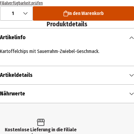
Filialverfügbarkeit prüfen
1
In den Warenkorb
Produktdetails
Artikelinfo
Kartoffelchips mit Sauerrahm-Zwiebel-Geschmack.
Artikeldetails
Inhalt
Nährwerte
150 g
Nährwerte je
100 g
Produkttyp
Brennwert
518 kcal / 2.159 kJ
Chips
Fett in g
30 g
Kostenlose Lieferung in die Filiale
Zutaten