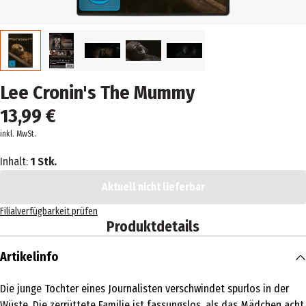
Lee Cronin's The Mummy
13,99 €
inkl. MwSt.
Inhalt:
1 Stk.
Aktuell nicht lieferbar
Filialverfügbarkeit prüfen
Produktdetails
Artikelinfo
Die junge Tochter eines Journalisten verschwindet spurlos in der
Wüste. Die zerrüttete Familie ist fassungslos, als das Mädchen acht