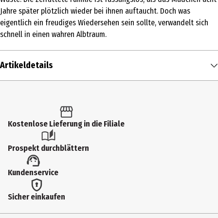
Jahre später plötzlich wieder bei ihnen auftaucht. Doch was
eigentlich ein freudiges Wiedersehen sein sollte, verwandelt sich
schnell in einen wahren Albtraum.
Artikeldetails
Inhalt
1 Stk.
Altersfreigabe
Kostenlose Lieferung in die Filiale
FSK 16
Prospekt durchblättern
Produkttyp
Kundenservice
Multimedia
Bildformat
Sicher einkaufen
2391|169