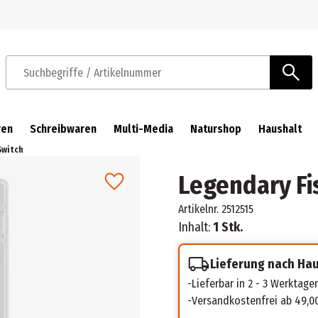
Zur Navigation springen
Zum Hauptinhalt springen
Suchbegriffe / Artikelnummer
ren
Schreibwaren
Multi-Media
Naturshop
Haushalt
Switch
Legendary Fi
Artikelnr.
2512515
Inhalt:
1 Stk.
Lieferung nach Ha
Lieferbar in 2 - 3 Werktage
Versandkostenfrei ab 49,0