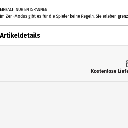
EINFACH NUR ENTSPANNEN
Im Zen-Modus gibt es für die Spieler keine Regeln. Sie erleben gre
Artikeldetails
Inhalt
Altersfreigabe
Kostenlose Liefe
Produkttyp
Anzahl Bonusdiscs
Produktionsjahr
Spieleranzahl
Virtual Reality