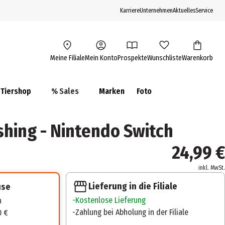
Karriere
Unternehmen
Aktuelles
Service
Meine Filiale
Mein Konto
Prospekte
Wunschliste
Warenkorb
Tiershop
% Sales
Marken
Foto
shing - Nintendo Switch
24,99 €
inkl. MwSt.
Lieferung in die Filiale
use
Kostenlose Lieferung
n
Zahlung bei Abholung in der Filiale
0 €