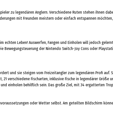
 Spieler zu legendären Anglern. Verschiedene Ruten stehen ihnen da
derungen mit Freunden meistern oder einfach entspannen möchten, u
 im echten Leben! Auswerfen, Fangen und Einholen will jedoch gelernt
. Die Bewegungsteuerung der Nintendo Switch-Joy Cons oder Playstat
dert und sie steigen vom Freizeitangler zum legendären Profi auf. Si
, 21 verschiedene Fischarten, inklusive Fische in legendärer Größe u
nd einholen behilflich sein. Das große Ziel, mit 34 ergatterten Tro
oraussetzungen oder Wetter selbst. Am geteilten Bildschirm können b