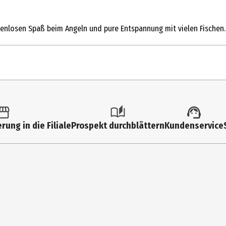
nzenlosen Spaß beim Angeln und pure Entspannung mit vielen Fischen.
1 Stk.
FSK 6
rung in die Filiale
Prospekt durchblättern
Kundenservice
Multimedia
0
2018
1-4
Nein