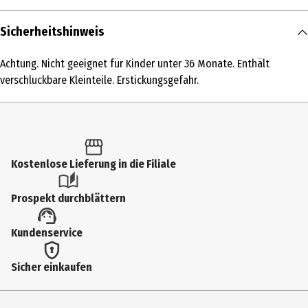
Inhalt
Sicherheitshinweis
1 Stk.
Achtung. Nicht geeignet für Kinder unter 36 Monate. Enthält
Produkttyp
verschluckbare Kleinteile. Erstickungsgefahr.
Modellkästen
Altersempfehlung ab
9 Jahre
Kostenlose Lieferung in die Filiale
Altersempfehlung bis
99 Jahre
Prospekt durchblättern
Artikelnummer des Herstellers
Kundenservice
30701
Lieferumfang
Sicher einkaufen
77 Stück
Lizenz (spw)