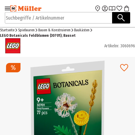
Zur Navigation
Zum Hauptinhalt
springen
springen
Suchbegriffe / Artikelnummer
Startseite
Spielwaren
Bauen & Konstruieren
Baukästen
LEGO Botanicals Feldblumen (30701); Bauset
Artikelnr.
3060696