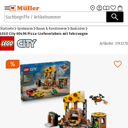
Zur Navigation
Zum Hauptinhalt
springen
springen
Suchbegriffe / Artikelnummer
Startseite
Spielwaren
Bauen & Konstruieren
Baukästen
LEGO City 60496 Pizza-Liefererlebnis mit Fahrzeugen
Artikelnr.
3193270