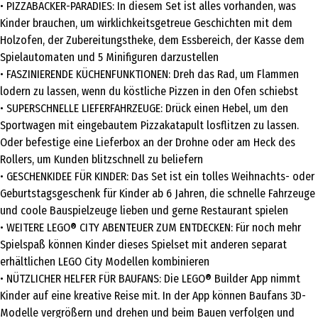
• PIZZABÄCKER-PARADIES: In diesem Set ist alles vorhanden, was
Kinder brauchen, um wirklichkeitsgetreue Geschichten mit dem
Holzofen, der Zubereitungstheke, dem Essbereich, der Kasse dem
Spielautomaten und 5 Minifiguren darzustellen
• FASZINIERENDE KÜCHENFUNKTIONEN: Dreh das Rad, um Flammen
lodern zu lassen, wenn du köstliche Pizzen in den Ofen schiebst
• SUPERSCHNELLE LIEFERFAHRZEUGE: Drück einen Hebel, um den
Sportwagen mit eingebautem Pizzakatapult losflitzen zu lassen.
Oder befestige eine Lieferbox an der Drohne oder am Heck des
Rollers, um Kunden blitzschnell zu beliefern
• GESCHENKIDEE FÜR KINDER: Das Set ist ein tolles Weihnachts- oder
Geburtstagsgeschenk für Kinder ab 6 Jahren, die schnelle Fahrzeuge
und coole Bauspielzeuge lieben und gerne Restaurant spielen
• WEITERE LEGO® CITY ABENTEUER ZUM ENTDECKEN: Für noch mehr
Spielspaß können Kinder dieses Spielset mit anderen separat
erhältlichen LEGO City Modellen kombinieren
• NÜTZLICHER HELFER FÜR BAUFANS: Die LEGO® Builder App nimmt
Kinder auf eine kreative Reise mit. In der App können Baufans 3D-
Modelle vergrößern und drehen und beim Bauen verfolgen und