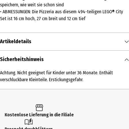
speichern, wie weit sie schon sind
• ABMESSUNGEN: Die Pizzeria aus diesem 494-teiligen LEGO® City
Set ist 16 cm hoch, 27 cm breit und 12 cm tief
Artikeldetails
Inhalt
Sicherheitshinweis
1 Stk.
Achtung. Nicht geeignet für Kinder unter 36 Monate. Enthält
Produkttyp
verschluckbare Kleinteile. Erstickungsgefahr.
Modellkästen
Altersempfehlung ab
6 Jahre
Kostenlose Lieferung in die Filiale
Artikelnummer des Herstellers
60496