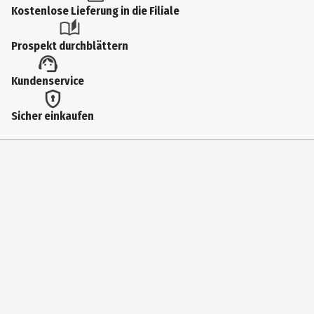
Kostenlose Lieferung in die Filiale
Artikelnummer des Herstellers
60465
Prospekt durchblättern
Hersteller
Kundenservice
Lego GmbH
Herstelleradresse
Sicher einkaufen
CityQuartier DomAquarée Karl-Liebknecht-Str. 5 10178 Berlin
Kontaktmöglichkeit
lego.com/service