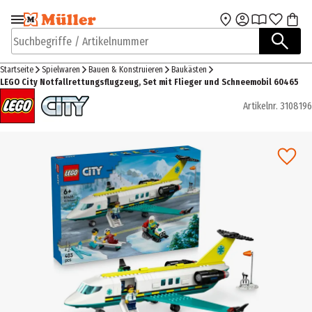
Zur Navigation
Zum Hauptinhalt
springen
springen
Suchbegriffe / Artikelnummer
Startseite
Spielwaren
Bauen & Konstruieren
Baukästen
LEGO City Notfallrettungsflugzeug, Set mit Flieger und Schneemobil 60465
Artikelnr.
3108196