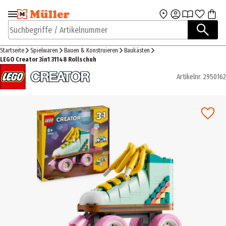
Zur Navigation
Zum Hauptinhalt
springen
springen
Suchbegriffe / Artikelnummer
Startseite
Spielwaren
Bauen & Konstruieren
Baukästen
LEGO Creator 3in1 31148 Rollschuh
Artikelnr.
2950162