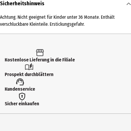
Inhalt
Sicherheitshinweis
1 Stk.
Achtung. Nicht geeignet für Kinder unter 36 Monate. Enthält
Produkttyp
verschluckbare Kleinteile. Erstickungsgefahr.
Modellkästen
Altersempfehlung ab
8 Jahre
Kostenlose Lieferung in die Filiale
Artikelnummer des Herstellers
31148
Prospekt durchblättern
Zielgruppe
Kundenservice
Grundschüler|Jugendliche
Hersteller
Sicher einkaufen
Lego GmbH
Herstelleradresse
CityQuartier DomAquarée Karl-Liebknecht-Str. 5 10178 Berlin