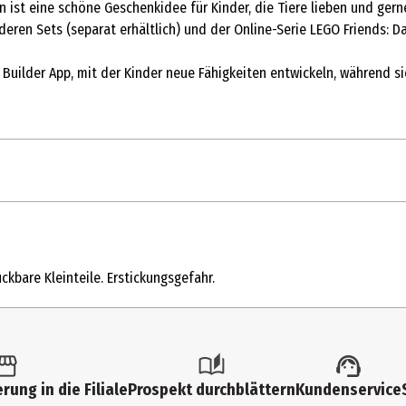
st eine schöne Geschenkidee für Kinder, die Tiere lieben und gerne
ren Sets (separat erhältlich) und der Online-Serie LEGO Friends: Das
 Builder App, mit der Kinder neue Fähigkeiten entwickeln, während s
1 Stk.
Modellkästen
ckbare Kleinteile. Erstickungsgefahr.
6 Jahre
42676
Lego GmbH
rung in die Filiale
Prospekt durchblättern
Kundenservice