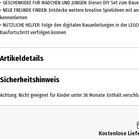
• GESCHENKIDEE FÜR MÄDCHEN UND JUNGEN: Dieses DIY Set zum Bauen i
• NEUE FREUNDE FINDEN: Entdecke weitere kreative Spielideen mit ande
kennenlernen
• NÜTZLICHE HELFER: Folge den digitalen Bauanleitungen in der LEGO
Baufortschritt verfolgen können
Artikeldetails
Inhalt
Sicherheitshinweis
Produkttyp
Achtung. Nicht geeignet für Kinder unter 36 Monate. Enthält verschlu
Altersempfehlung ab
Artikelnummer des Herstellers
Hersteller
Kostenlose Liefe