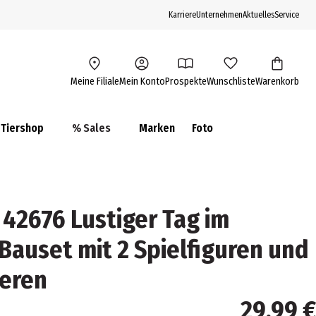
Karriere
Unternehmen
Aktuelles
Service
Meine Filiale
Mein Konto
Prospekte
Wunschliste
Warenkorb
Tiershop
% Sales
Marken
Foto
 42676 Lustiger Tag im
Bauset mit 2 Spielfiguren und
ieren
29,99 €