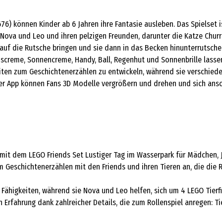
6) können Kinder ab 6 Jahren ihre Fantasie ausleben. Das Spielset i
t Nova und Leo und ihren pelzigen Freunden, darunter die Katze Chu
auf die Rutsche bringen und sie dann in das Becken hinunterrutsche
, Eiscreme, Sonnencreme, Handy, Ball, Regenhut und Sonnenbrille lass
eiten zum Geschichtenerzählen zu entwickeln, während sie verschiede
 der App können Fans 3D Modelle vergrößern und drehen und sich ansc
 mit dem LEGO Friends Set Lustiger Tag im Wasserpark für Mädchen, 
m Geschichtenerzählen mit den Friends und ihren Tieren an, die die
Fähigkeiten, während sie Nova und Leo helfen, sich um 4 LEGO Tierf
 Erfahrung dank zahlreicher Details, die zum Rollenspiel anregen: Ti