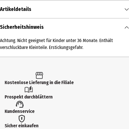
Artikeldetails
Inhalt
Sicherheitshinweis
1 Stk.
Achtung. Nicht geeignet für Kinder unter 36 Monate. Enthält
Produkttyp
verschluckbare Kleinteile. Erstickungsgefahr.
Modellkästen
Altersempfehlung ab
4 Jahre
Kostenlose Lieferung in die Filiale
Artikelnummer des Herstellers
42665
Prospekt durchblättern
Hersteller
Kundenservice
Lego GmbH
Herstelleradresse
Sicher einkaufen