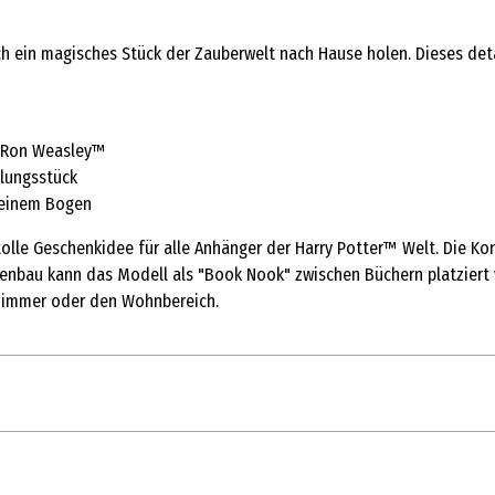
h ein magisches Stück der Zauberwelt nach Hause holen. Dieses detai
d Ron Weasley™
llungsstück
 einem Bogen
olle Geschenkidee für alle Anhänger der Harry Potter™ Welt. Die Kon
nbau kann das Modell als "Book Nook" zwischen Büchern platziert 
rzimmer oder den Wohnbereich.
1 Stk.