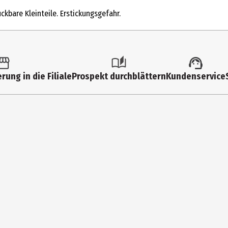
Modellkästen
ckbare Kleinteile. Erstickungsgefahr.
10 Jahre
76450
Lego GmbH
rung in die Filiale
Prospekt durchblättern
Kundenservice
CityQuartier DomAquarée Karl-Liebknecht-Str. 5 10178 Berlin
lego.com/service