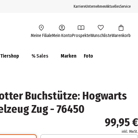
Karriere
Unternehmen
Aktuelles
Service
Meine Filiale
Mein Konto
Prospekte
Wunschliste
Warenkorb
Tiershop
% Sales
Marken
Foto
otter Buchstütze: Hogwarts
ielzeug Zug - 76450
99,95 €
inkl. MwSt.