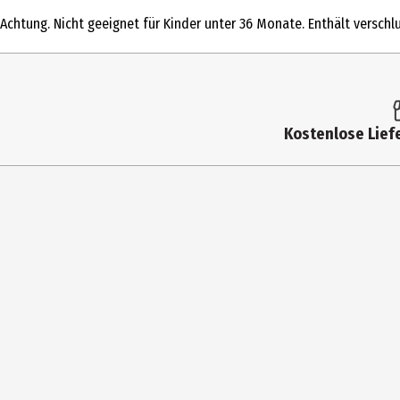
Produkttyp
Achtung. Nicht geeignet für Kinder unter 36 Monate. Enthält verschlu
Altersempfehlung ab
Artikelnummer des Herstellers
Hersteller
Kostenlose Liefe
Herstelleradresse
Kontaktmöglichkeit