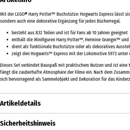
Mit der LEGO® Harry Potter™ Buchstütze: Hogwarts Express lässt sic
sondern auch eine dekorative Ergänzung für jedes Bücherregal.
besteht aus 832 Teilen und ist für Fans ab 10 Jahren geeignet
enthält die Minifiguren Harry Potter™, Hermine Granger™ un
dient als funktionale Buchstütze oder als dekoratives Ausste
zeigt den Hogwarts™ Express mit der Lokomotive 5972 unter
Dieses Set verbindet Bauspaß mit praktischem Nutzen und ist eine t
fängt die zauberhafte Atmosphäre der Filme ein. Nach dem Zusamme
sich hervorragend als Sammelobjekt und Dekoration für das Kinde
Artikeldetails
Inhalt
Sicherheitshinweis