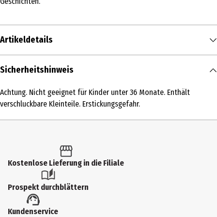
Geschichten.
Artikeldetails
Inhalt
Sicherheitshinweis
1 Stk.
Achtung. Nicht geeignet für Kinder unter 36 Monate. Enthält
Produkttyp
verschluckbare Kleinteile. Erstickungsgefahr.
Modellkästen
Altersempfehlung ab
6 Jahre
Kostenlose Lieferung in die Filiale
Altersempfehlung bis
99 Jahre
Prospekt durchblättern
Artikelnummer des Herstellers
Kundenservice
6526772