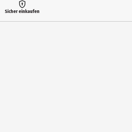
Lieferumfang
Sicher einkaufen
99 Stück
Lizenz (spw)
LEGO® Minecraft™
Zielgruppe
Grundschüler
Hersteller
LEGO GmbH
Herstelleradresse
CityQuartier DomAquarée Karl-Liebknecht-Str. 5 10178 Berlin
Kontaktmöglichkeit
lego.com/service