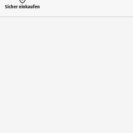
Herstelleradresse
Sicher einkaufen
CityQuartier DomAquarée Karl-Liebknecht-Str. 5 10178 Berlin
Kontaktmöglichkeit
lego.com/service