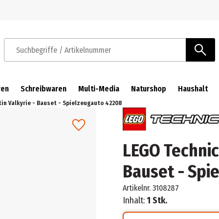
Zur Navigation springen
Zum Hauptinhalt springen
Suchbegriffe / Artikelnummer
ren
Schreibwaren
Multi-Media
Naturshop
Haushalt
in Valkyrie - Bauset - Spielzeugauto 42208
LEGO Technic 
Bauset - Spi
Artikelnr.
3108287
Inhalt:
1 Stk.