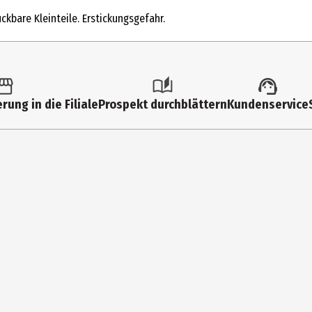
Modellkästen
ckbare Kleinteile. Erstickungsgefahr.
9 Jahre
42208
Lego GmbH
rung in die Filiale
Prospekt durchblättern
Kundenservice
CityQuartier DomAquarée Karl-Liebknecht-Str. 5 10178 Berlin
lego.com/service