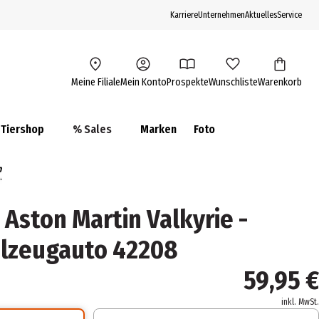
Karriere
Unternehmen
Aktuelles
Service
Meine Filiale
Mein Konto
Prospekte
Wunschliste
Warenkorb
Tiershop
% Sales
Marken
Foto
Aston Martin Valkyrie -
elzeugauto 42208
59,95 €
inkl. MwSt.