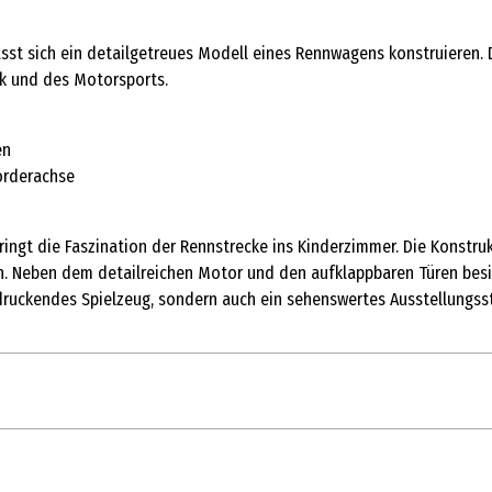
st sich ein detailgetreues Modell eines Rennwagens konstruieren. D
ik und des Motorsports.
en
orderachse
ringt die Faszination der Rennstrecke ins Kinderzimmer. Die Konstr
n. Neben dem detailreichen Motor und den aufklappbaren Türen besit
ndruckendes Spielzeug, sondern auch ein sehenswertes Ausstellungsst
1 Stk.