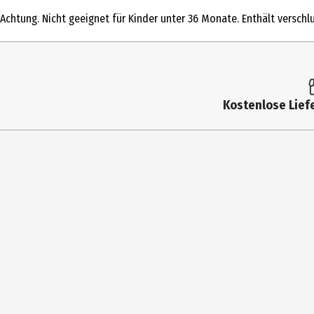
Produkttyp
Achtung. Nicht geeignet für Kinder unter 36 Monate. Enthält verschlu
Altersempfehlung ab
Artikelnummer des Herstellers
Hersteller
Kostenlose Liefe
Herstelleradresse
Kontaktmöglichkeit