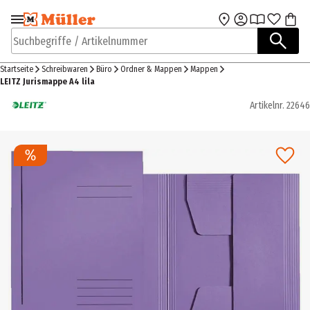
Zur Navigation
Zum Hauptinhalt
springen
springen
Suchbegriffe / Artikelnummer
Startseite
Schreibwaren
Büro
Ordner & Mappen
Mappen
LEITZ Jurismappe A4 lila
Artikelnr.
22646