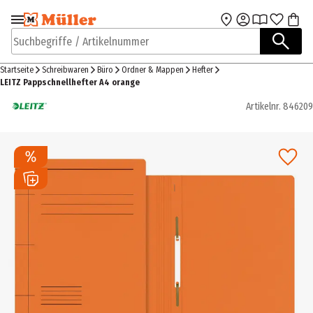
Zur Navigation
Zum Hauptinhalt
springen
springen
Suchbegriffe / Artikelnummer
Startseite
Schreibwaren
Büro
Ordner & Mappen
Hefter
LEITZ Pappschnellhefter A4 orange
Artikelnr.
846209