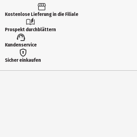
4 Jahre
Kostenlose Lieferung in die Filiale
Artikelnummer des Herstellers
32002
Prospekt durchblättern
Lieferumfang
Kundenservice
170 Stück
Lizenz (spw)
Sicher einkaufen
LENA Perlen
Verschluckbare Magnete
Nein
Zielgruppe
Kindergartenkinder|Grundschüler
Hersteller
SIMM Spielwaren GmbH