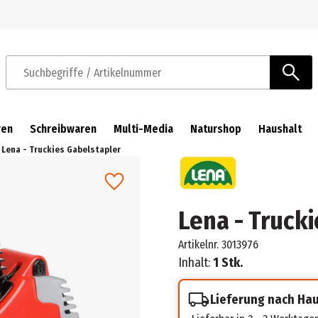
Zur Navigation springen
Zum Hauptinhalt springen
Suchbegriffe / Artikelnummer
ren
Schreibwaren
Multi-Media
Naturshop
Haushalt
Lena - Truckies Gabelstapler
Lena - Truck
Artikelnr.
3013976
Inhalt:
1 Stk.
Lieferung nach Ha