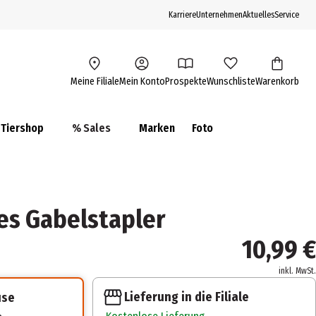
Karriere
Unternehmen
Aktuelles
Service
Meine Filiale
Mein Konto
Prospekte
Wunschliste
Warenkorb
Tiershop
% Sales
Marken
Foto
ies Gabelstapler
10,99 €
inkl. MwSt.
Lieferung in die Filiale
use