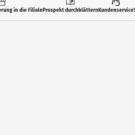
Einfache Spielmodelle
rung in die Filiale
Prospekt durchblättern
Kundenservice
2 Jahre
01627
Kleinkinder|Kindergartenkinder
SIMM Spielwaren GmbH
Wallersbacher Weg 2 91154 Roth-Eckersmühlen
https://www.simm-spielwaren.com/