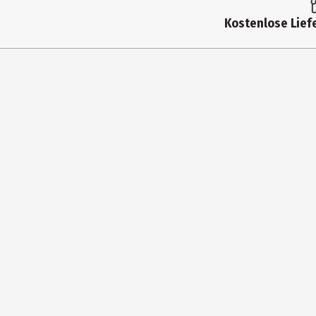
Produkttyp
Kostenlose Liefe
Altersempfehlung ab
Artikelnummer des Herstellers
Zielgruppe
Hersteller
Herstelleradresse
Kontaktmöglichkeit