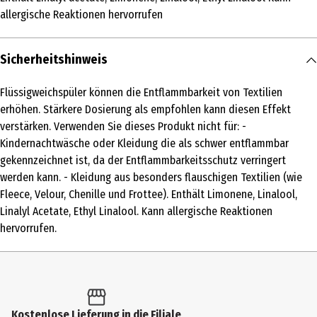
Produkttyp
allergische Reaktionen hervorrufen
Weichspüler
Inhaltsstoffe
Sicherheitshinweis
5-15% Kationische Tenside, Duftstoffe, Acetylcedrene, Alpha-
Flüssigweichspüler können die Entflammbarkeit von Textilien
Isomethyl Ionone, Amyl Salicylate, Citral, Citrus Aurantium Peel Oil,
erhöhen. Stärkere Dosierung als empfohlen kann diesen Effekt
Citrus Limon Peel Oil, Limonene, Linalool, Linalyl Acetate, Pinene,
verstärken. Verwenden Sie dieses Produkt nicht für: -
Tetramethyl Acetyloctahydronaphthalenes
Kindernachtwäsche oder Kleidung die als schwer entflammbar
Anwendungshinweis
gekennzeichnet ist, da der Entflammbarkeitsschutz verringert
1 VOLLE KAPPE FÜR MAXIMALE FRISCHE
werden kann. - Kleidung aus besonders flauschigen Textilien (wie
Fleece, Velour, Chenille und Frottee). Enthält Limonene, Linalool,
Nutzungshinweis
Linalyl Acetate, Ethyl Linalool. Kann allergische Reaktionen
Flüssigweichspüler können die Entflammbarkeit von Textilien
hervorrufen.
erhöhen. Stärkere Dosierung als empfohlen kann diesen Effekt
verstärken. Verwenden Sie dieses Produkt nicht für: -
Kindernachtwäsche oder Kleidung die als schwer entflammbar
gekennzeichnet ist, da der Entflammbarkeitsschutz verringert
werden kann. - Kleidung aus besonders flauschigen Textilien (wie
Kostenlose Lieferung in die Filiale