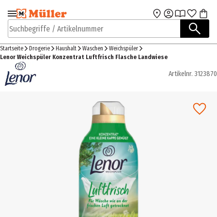
Zur Navigation
Zum Hauptinhalt
springen
springen
Suchbegriffe / Artikelnummer
Startseite
Drogerie
Haushalt
Waschen
Weichspüler
Lenor Weichspüler Konzentrat Luftfrisch Flasche Landwiese
Artikelnr.
3123870