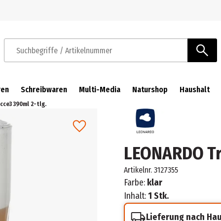
Zur Navigation springen
Zum Hauptinhalt springen
Suchbegriffe / Artikelnummer
ren
Schreibwaren
Multi-Media
Naturshop
Haushalt
ce3 390ml 2-tlg.
LEONARDO Tri
Artikelnr.
3127355
Farbe:
klar
Inhalt:
1 Stk.
Lieferung nach Ha