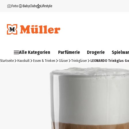
Foto
BabyClub
Lifestyle
Alle Kategorien
Parfümerie
Drogerie
Spielwa
Startseite
Haushalt
Essen & Trinken
Gläser
Trinkgläser
LEONARDO Trinkglas Goc