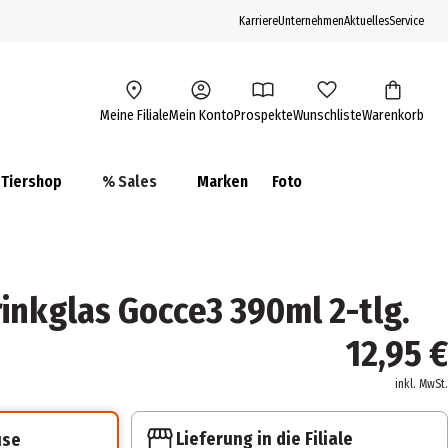
Karriere
Unternehmen
Aktuelles
Service
Meine Filiale
Mein Konto
Prospekte
Wunschliste
Warenkorb
Tiershop
% Sales
Marken
Foto
nkglas Gocce3 390ml 2-tlg.
12,95 €
inkl. MwSt.
Lieferung in die Filiale
use