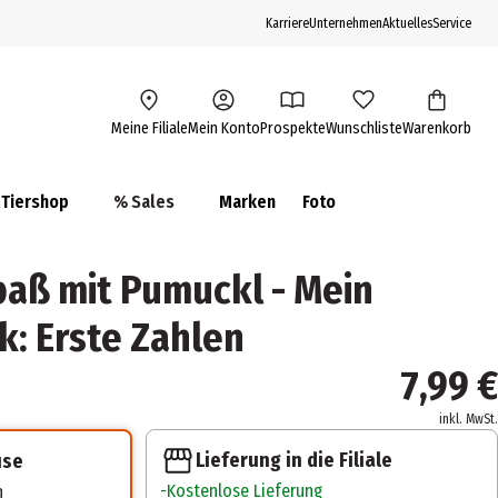
Karriere
Unternehmen
Aktuelles
Service
Meine Filiale
Mein Konto
Prospekte
Wunschliste
Warenkorb
Tiershop
% Sales
Marken
Foto
paß mit Pumuckl - Mein
k: Erste Zahlen
7,99 €
inkl. MwSt.
Lieferung in die Filiale
use
Kostenlose Lieferung
n