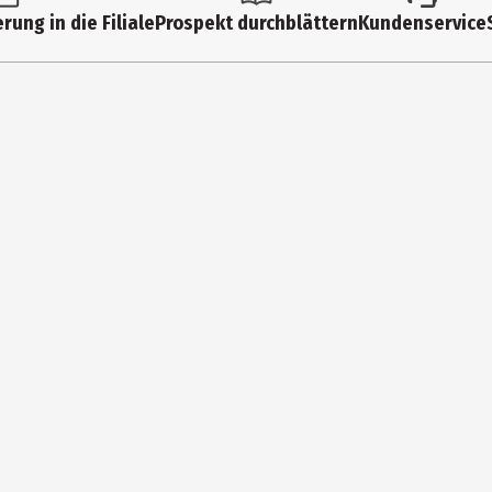
rung in die Filiale
Prospekt durchblättern
Kundenservice
erskirchen, Anja; Illustriert von Kaut/v.Johnson/Bagnall
cher
cher GmbH EMF Verlag
istlerhofstr. 70 Gebäude 60/160
.de