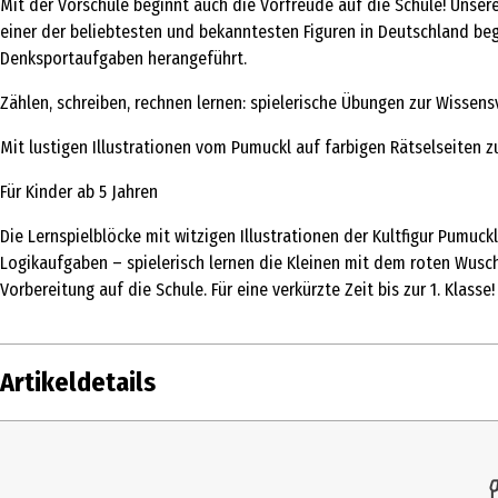
Mit der Vorschule beginnt auch die Vorfreude auf die Schule! Unsere
einer der beliebtesten und bekanntesten Figuren in Deutschland beg
Denksportaufgaben herangeführt.
Zählen, schreiben, rechnen lernen: spielerische Übungen zur Wissen
Mit lustigen Illustrationen vom Pumuckl auf farbigen Rätselseite
Für Kinder ab 5 Jahren
Die Lernspielblöcke mit witzigen Illustrationen der Kultfigur Pumuck
Logikaufgaben – spielerisch lernen die Kleinen mit dem roten Wusch
Vorbereitung auf die Schule. Für eine verkürzte Zeit bis zur 1. Klasse!
Artikeldetails
Inhalt
1 Stk.
Produkttyp
Kinder- & Jugendbü