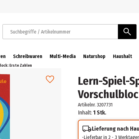
Zur Navigation springen
Zum Hauptinhalt springen
Suchbegriffe / Artikelnummer
ren
Schreibwaren
Multi-Media
Naturshop
Haushalt
lock: Erste Zahlen
Lern-Spiel-S
Vorschulbloc
Artikelnr.
3207731
Inhalt:
1 Stk.
Lieferung nach Ha
Lieferbar in 2 - 3 Werktage