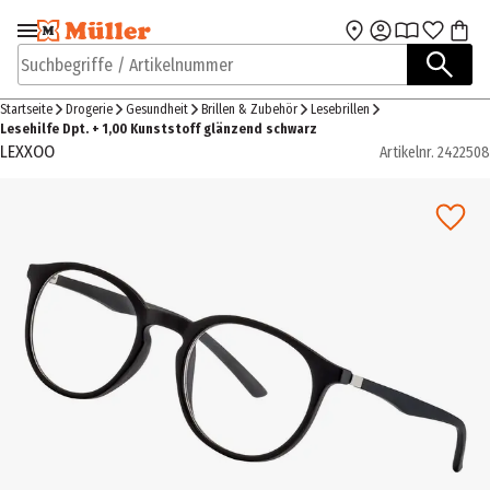
Zur Navigation
Zum Hauptinhalt
springen
springen
Suchbegriffe / Artikelnummer
Startseite
Drogerie
Gesundheit
Brillen & Zubehör
Lesebrillen
Lesehilfe Dpt. + 1,00 Kunststoff glänzend schwarz
LEXXOO
Artikelnr.
2422508