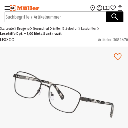
Zur Navigation
Zum Hauptinhalt
springen
springen
Suchbegriffe / Artikelnummer
Startseite
Drogerie
Gesundheit
Brillen & Zubehör
Lesebrillen
Lesehilfe Dpt. + 1,00 Metall anthrazit
LEXXOO
Artikelnr.
3084470