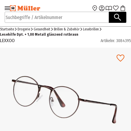
Zur Navigation
Zum Hauptinhalt
springen
springen
Suchbegriffe / Artikelnummer
Startseite
Drogerie
Gesundheit
Brillen & Zubehör
Lesebrillen
Lesehilfe Dpt. + 1,00 Metall glänzend rotbraun
LEXXOO
Artikelnr.
3084395