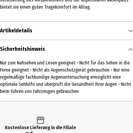
bietet sie einen guten Tragekomfort im Alltag.
Artikeldetails
Inhalt
Sicherheitshinweis
1 Stk.
Nur zum Nahsehen und Lesen geeignet • Nicht für das Sehen in die
Medizinprodukt
Ferne geeignet • Nicht als Augenschutzgerät gebrauchen • Nur eine
Ja
regelmäßige fachkundige Augenuntersuchung ermöglicht eine
optimale Sehhilfe und überprüft die Gesundheit Ihrer Augen • Nicht
Produkttyp
beim Führen von Fahrzeugen gebrauchen
Lesebrille
form
Rechteckig
Materialdetails
Kostenlose Lieferung in die Filiale