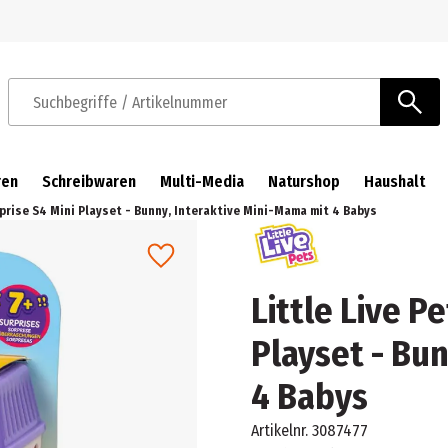
Zur Navigation springen
Zum Hauptinhalt springen
Suchbegriffe / Artikelnummer
ren
Schreibwaren
Multi-Media
Naturshop
Haushalt
rprise S4 Mini Playset - Bunny, Interaktive Mini-Mama mit 4 Babys
Little Live P
Playset - Bu
4 Babys
Artikelnr.
3087477