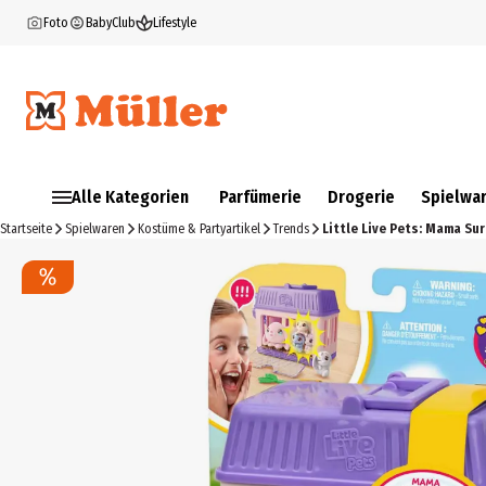
Foto
BabyClub
Lifestyle
Alle Kategorien
Parfümerie
Drogerie
Spielwa
Startseite
Spielwaren
Kostüme & Partyartikel
Trends
Little Live Pets: Mama Su