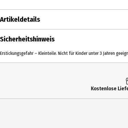
Artikeldetails
Inhalt
Sicherheitshinweis
Produkttyp
Erstickungsgefahr – Kleinteile. Nicht für Kinder unter 3 Jahren geeign
Altersempfehlung ab
Artikelnummer des Herstellers
Zielgruppe
Kostenlose Liefe
Hersteller
Herstelleradresse
Kontaktmöglichkeit