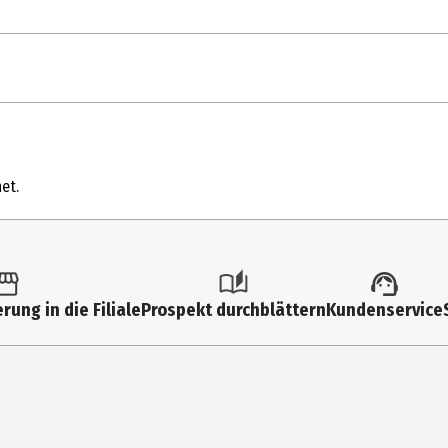
1 Stk.
Kleinspielzeug
et.
5 Jahre
26625
Kindergartenkinder|Grundschüler
rung in die Filiale
Prospekt durchblättern
Kundenservice
Moose Toys Ltd
TR9 6SX-St. Columb Major
https://www.moosetoys.com/