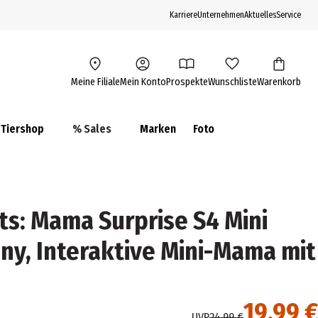
Karriere
Unternehmen
Aktuelles
Service
Meine Filiale
Mein Konto
Prospekte
Wunschliste
Warenkorb
Tiershop
% Sales
Marken
Foto
ets: Mama Surprise S4 Mini
nny, Interaktive Mini-Mama mit
19,99 €
UVP
24,99 €