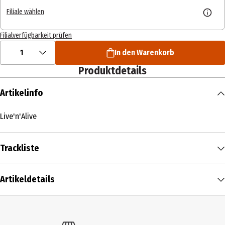
Filiale wählen
Filialverfügbarkeit prüfen
1
In den Warenkorb
Produktdetails
Artikelinfo
Live'n'Alive
Trackliste
DISK 1
Artikeldetails
Can you feel it
1
Thundermother
- Live in
00:03:32
Inhalt
Cologne
1 Stk.