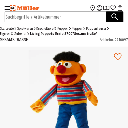
Zur Navigation
Zum Hauptinhalt
springen
springen
Suchbegriffe / Artikelnummer
Startseite
Spielwaren
Kuscheltiere & Puppen
Puppen
Puppenhäuser
Figuren & Zubehör
Living Puppets Ernie S700"Sesamstraße"
SESAMSTRASSE
Artikelnr.
2716097