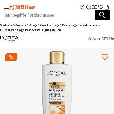
Zur Navigation
Zum Hauptinhalt
springen
springen
Suchbegriffe / Artikelnummer
Startseite
Drogerie
Pflege
Gesichtspflege
Reinigung
Gesichtsreiniger
L'Oréal Paris Age Perfect Reinigungsmilch
Artikelnr.
2576760