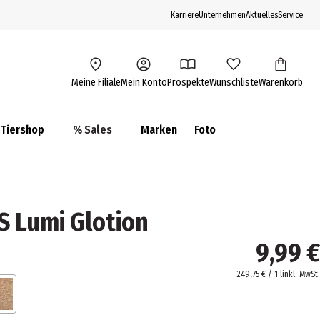
Karriere
Unternehmen
Aktuelles
Service
Meine Filiale
Mein Konto
Prospekte
Wunschliste
Warenkorb
Tiershop
% Sales
Marken
Foto
S Lumi Glotion
9,99 €
249,75 € / 1 l
inkl. MwSt.