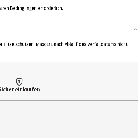
aren Bedingungen erforderlich.
r Hitze schützen. Mascara nach Ablauf des Verfalldatums nicht
SHEA BUTTER • AMMONIUM POLYACRYLOYLDIMETHYL TAURATE •
RITYL TETRAETHYLHEXANOATE • JOJOBA ESTERS • CAPRYLOYL
Sicher einkaufen
WAX • CETYL ALCOHOL • C13-14 ISOALKANE • ADENOSINE • DISODIUM
OPROPYL TITANIUM TRIISOSTEARATE • TIN OXIDE • SODIUM STEARATE •
CI 77491, CI 77492, CI 77499 / IRON OXIDES].