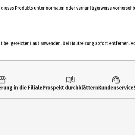
 dieses Produkts unter normalen oder vernünftigerweise vorhersehb
 bei gereizter Haut anwenden. Bei Hautreizung sofort entfernen. Vo
 DIMETHICONE • ALCOHOL DENAT. • BUTYROSPERMUM PARKII BUTTER / 
LUORPHLOGOPITE • POLYSILICONE-11 • PHENOXYETHANOL • PENTAERYTH
rung in die Filiale
Prospekt durchblättern
Kundenservice
M CITRATE • POLYACRYLAMIDE • BORON NITRIDE • POLYGLYCERYL-3 BEES
 • TRIETHOXYSILYLETHYL POLYDIMETHYLSILOXYETHYL DIMETHICONE • IS
CHLORIDE ? [+/- MAY CONTAIN: MICA • CI 77891 / TITANIUM DIOXIDE • 