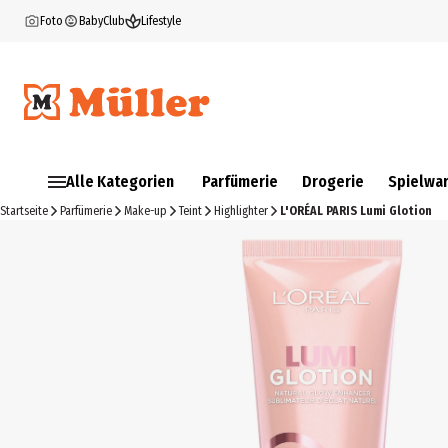
Foto
BabyClub
Lifestyle
Alle Kategorien
Parfümerie
Drogerie
Spielwa
Startseite
Parfümerie
Make-up
Teint
Highlighter
L'ORÉAL PARIS Lumi Glotion