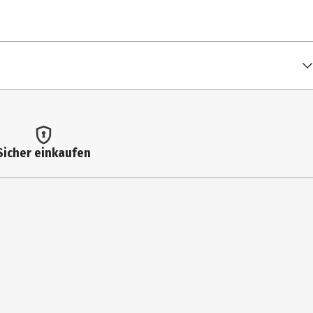
ILCH), Speisesalz, Meersalz, Dextrose, Zucker, Zwiebelpulver,
lhaltige Extrakte.
00 g
0 kcal / 2.169 kJ
Sicher einkaufen
 g
4 g
 g
4 g
5 g
 g