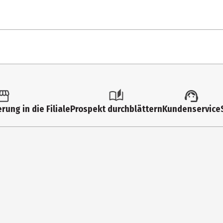
nblume, Raps in veränderlichen Gewichtsanteilen), Süßmolkenpulver (M
ian, natürliches Aroma (MILCH); Antioxidationsmittel: stark tocophero
1
52
rung in die Filiale
Prospekt durchblättern
Kundenservice
31
 DEUTSCHLAND
2,
52
2,
4,
6