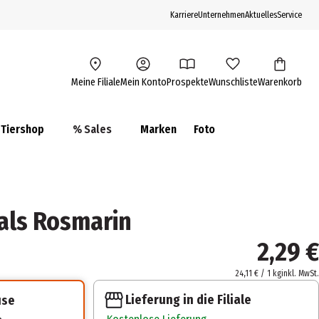
Karriere
Unternehmen
Aktuelles
Service
Meine Filiale
Mein Konto
Prospekte
Wunschliste
Warenkorb
Tiershop
% Sales
Marken
Foto
als Rosmarin
2,29 €
24,11 € / 1 kg
inkl. MwSt.
Lieferung in die Filiale
use