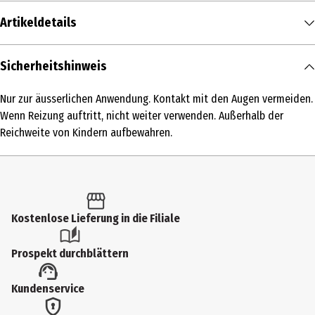
Artikeldetails
Inhalt
Sicherheitshinweis
30 ml
Nur zur äusserlichen Anwendung. Kontakt mit den Augen vermeiden.
Produkttyp
Wenn Reizung auftritt, nicht weiter verwenden. Außerhalb der
Serum
Reichweite von Kindern aufbewahren.
Einsatzbereich
Spezialpflege
Dermatologisch getestet
Kostenlose Lieferung in die Filiale
Ja
Hauttyp
Prospekt durchblättern
alle Hauttypen
Kundenservice
Inhaltsstoffe