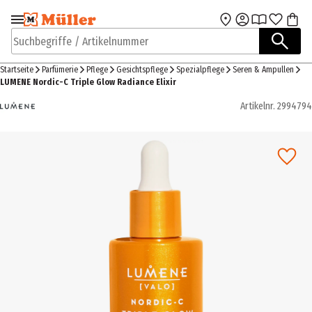
Zur Navigation
Zum Hauptinhalt
springen
springen
Suchbegriffe / Artikelnummer
Startseite
Parfümerie
Pflege
Gesichtspflege
Spezialpflege
Seren & Ampullen
LUMENE Nordic-C Triple Glow Radiance Elixir
Artikelnr.
2994794