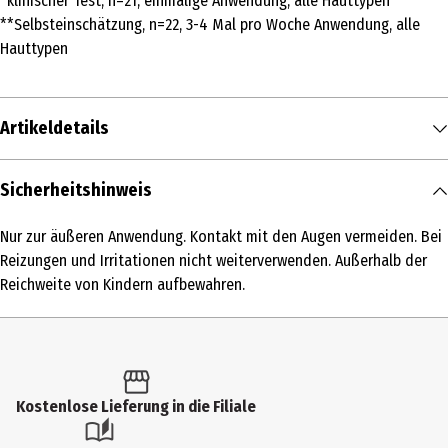
*klinischer Test, n=21, einmalige Anwendung, alle Hauttypen
**Selbsteinschätzung, n=22, 3-4 Mal pro Woche Anwendung, alle
Hauttypen
Artikeldetails
Inhalt
Sicherheitshinweis
100 ml
Nur zur äußeren Anwendung. Kontakt mit den Augen vermeiden. Bei
Produkttyp
Reizungen und Irritationen nicht weiterverwenden. Außerhalb der
Maske
Reichweite von Kindern aufbewahren.
Einsatzbereich
Spezialpflege
Hauttyp
Kostenlose Lieferung in die Filiale
alle Hauttypen