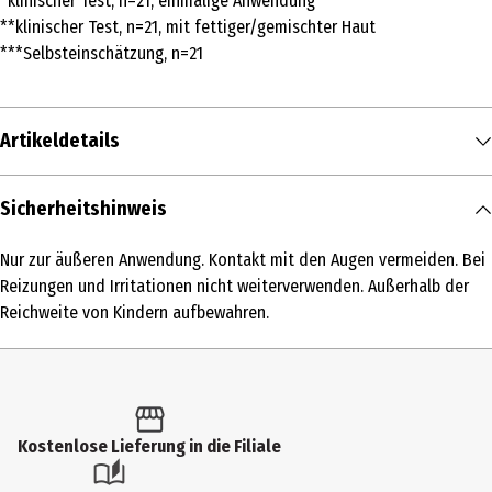
*klinischer Test, n=21, einmalige Anwendung
**klinischer Test, n=21, mit fettiger/gemischter Haut
***Selbsteinschätzung, n=21
Artikeldetails
Inhalt
Sicherheitshinweis
50 ml
Nur zur äußeren Anwendung. Kontakt mit den Augen vermeiden. Bei
Produkttyp
Reizungen und Irritationen nicht weiterverwenden. Außerhalb der
Creme
Reichweite von Kindern aufbewahren.
Einsatzbereich
Tagespflege
Hauttyp
Kostenlose Lieferung in die Filiale
alle Hauttypen